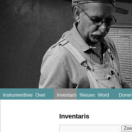
Instrumentheek
Over
Inventaris
Nieuws
Word
Doner
ons
lid!
Inventaris