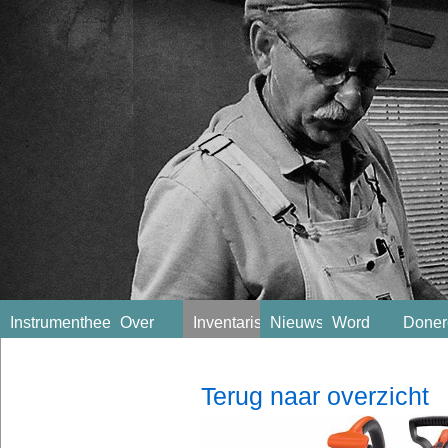
Instrumentheek
Over
Inventaris
Nieuws
Word
Doner
ons
lid!
Terug naar overzicht