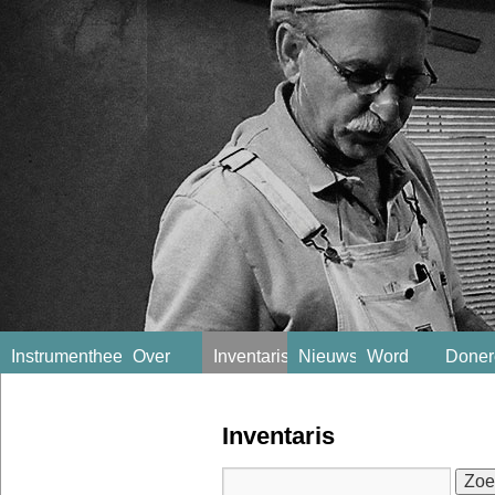
Instrumentheek
Over
Inventaris
Nieuws
Word
Doner
ons
lid!
Inventaris