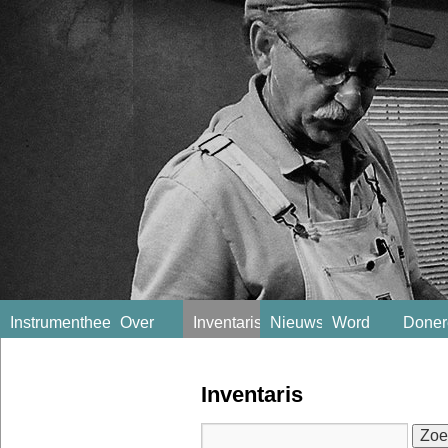
Instrumentheek
Over
Inventaris
Nieuws
Word
Doner
ons
lid!
Inventaris